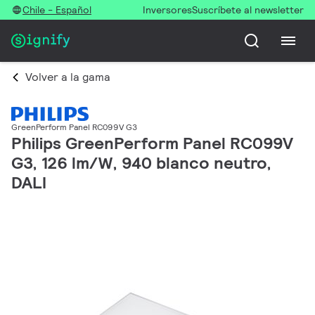
Chile - Español
Inversores
Suscríbete al newsletter
Volver a la gama
GreenPerform Panel RC099V G3
Philips GreenPerform Panel RC099V
G3, 126 lm/W, 940 blanco neutro,
DALI