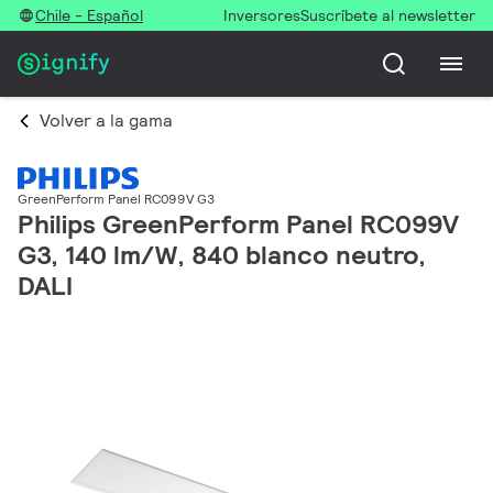
Chile - Español
Inversores
Suscríbete al newsletter
Volver a la gama
GreenPerform Panel RC099V G3
Philips GreenPerform Panel RC099V
G3, 140 lm/W, 840 blanco neutro,
DALI