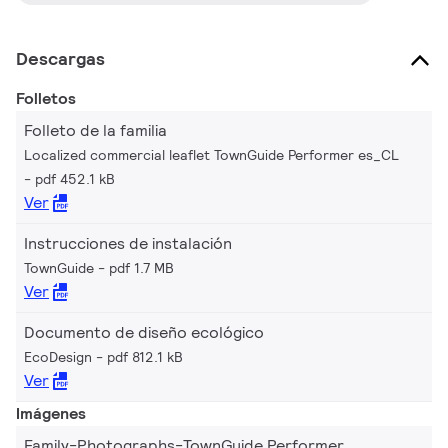
compatible con una variedad de sistemas de control, hay un
importante ahorro de costos de energía y mantenimiento en
Descargas
comparación con la iluminación convencional.
Folletos
Folleto de la familia
Localized commercial leaflet TownGuide Performer es_CL
pdf 452.1 kB
Ver
Instrucciones de instalación
TownGuide
pdf 1.7 MB
Ver
Documento de diseño ecológico
EcoDesign
pdf 812.1 kB
Ver
Imágenes
Family-Photographs-TownGuide Performer