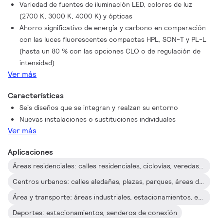
Variedad de fuentes de iluminación LED, colores de luz
montaje más bajas, es fácil seleccionar la versión que mejor se
(2700 K, 3000 K, 4000 K) y ópticas
adapte a los requisitos específicos de tu proyecto. Todo ello
Ahorro significativo de energía y carbono en comparación
combinado con una larga vida útil de 100,000 horas de
con las luces fluorescentes compactas HPL, SON-T y PL-L
funcionamiento. Además, TownGuide Performer cuenta con una
(hasta un 80 % con las opciones CLO o de regulación de
variedad de opciones de sistemas de control que pueden
intensidad)
hacer de esta luminaria una parte integral de los programas
Ver más
inteligentes de reducción de energía. Esto incluye el control de
atenuación autónomo LineSwitch, LumiStep, DynaDimmer, y el
Características
control de grupos de red codificados, además de la perfecta
Seis diseños que se integran y realzan su entorno
conectividad remota con el software de gestión de iluminación
Nuevas instalaciones o sustituciones individuales
Interact. La instalación es fácil. Gracias al conector de silbato
Ver más
de bayoneta con prensaestopas integrado situado en la
espiga, no es necesario abrir la luminaria para su instalación.
Aplicaciones
La aplicación Signify Service Tag ofrece acceso directo a
Áreas residenciales: calles residenciales, ciclovías, veredas, rotondas, plazas, parques, áreas de juegos, estacionamientos
todos los datos relevantes, lo que garantiza que el
mantenimiento también sea sencillo. Philips ha hecho todo lo
Centros urbanos: calles aledañas, plazas, parques, áreas de juegos, ciclovías, veredas, estacionamientos, rotondas, áreas peatonales y de centros comerciales
posible para que el costo total de propiedad (TCO) de la
Área y transporte: áreas industriales, estacionamientos, estaciones de servicio, aeropuertos, puertos, áreas de transporte público
luminaria sea lo más atractivo posible. Y como
Deportes: estacionamientos, senderos de conexión
TownGuide Performer es una luminaria LED dedicada,