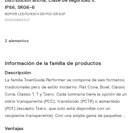
Distribución ancha, Clase de seguridad II,
IP66, SRG6-6
BDP105 LED70/830 II DS PCC GR 62P
910925866627
2 elementos
Información de la familia de productos
Descripción
La familia TownGuide Performer se compone de seis formatos
tradicionales pero de estilo moderno: Flat Cone, Bowl, Classic
Cone, Classic T, T y Tzero. Cada luminaria tiene la opción de un
vidrio transparente (PCC), translúcido (PCTR) o esmerilado
(PCF) (excepto Tzero, que solo está disponible con un
recipiente transparente). Con una amplia gama de paquetes de
lúmenes, fuentes de luz LED de color blanco neutro o blanco
Ventajas
cálido, y una gama de ópticas específicas para alturas de