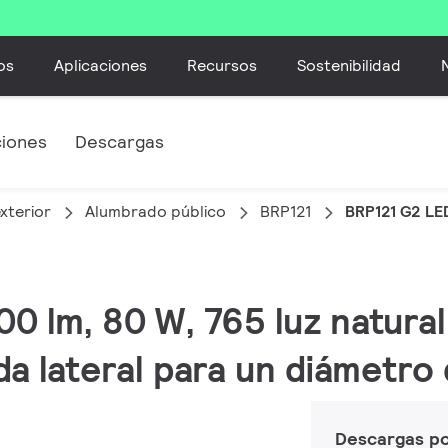
os
Aplicaciones
Recursos
Sostenibilidad
ciones
Descargas
xterior
Alumbrado público
BRP121
BRP121 G2 L
00 lm, 80 W, 765 luz natural
ada lateral para un diámetr
Descargas p