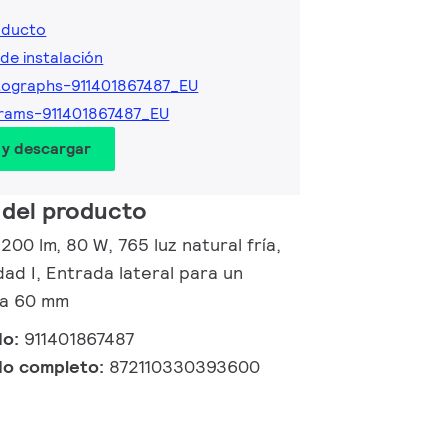
oducto
de instalación
ographs-911401867487_EU
rams-911401867487_EU
 y descargar
 del producto
1200 lm, 80 W, 765 luz natural fría,
ad I, Entrada lateral para un
 a 60 mm
do:
911401867487
do completo:
872110330393600