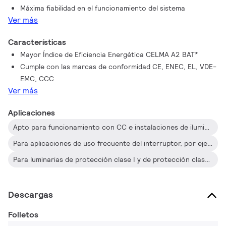
Máxima fiabilidad en el funcionamiento del sistema
Ver más
Características
Mayor Índice de Eficiencia Energética CELMA A2 BAT*
Cumple con las marcas de conformidad CE, ENEC, EL, VDE-
EMC, CCC
Ver más
Aplicaciones
Apto para funcionamiento con CC e instalaciones de iluminación de emergencia; cumplimiento total de los requerimientos para iluminación de emergencia conforme a EN 61347-2-3 -anexo J
Para aplicaciones de uso frecuente del interruptor, por ejemplo, cuando se utilizan dispositivos de control de detección de movimiento
Para luminarias de protección clase I y de protección clase II que se utilizan en edificios de oficinas, hospitales, supermercados, tiendas departamentales, instalaciones industriales y escuelas
Descargas
Folletos