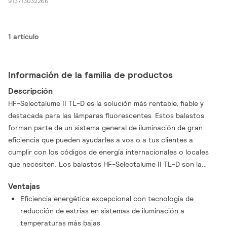
913713032266
1 artículo
Información de la familia de productos
Descripción
HF-Selectalume II TL-D es la solución más rentable, fiable y
destacada para las lámparas fluorescentes. Estos balastos
forman parte de un sistema general de iluminación de gran
eficiencia que pueden ayudarles a vos o a tus clientes a
cumplir con los códigos de energía internacionales o locales
que necesiten. Los balastos HF-Selectalume II TL-D son la
opción ideal para una amplia variedad de aplicaciones en
Ventajas
construcciones nuevas o renovaciones dentro del sector
Eficiencia energética excepcional con tecnología de
comercial, incluidos el montaje sobre superficies generales o la
reducción de estrías en sistemas de iluminación a
iluminación de oficinas, estacionamientos, depósitos,
temperaturas más bajas
resistente al agua u otras aplicaciones.