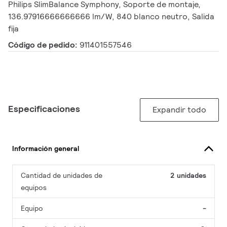
Philips SlimBalance Symphony, Soporte de montaje,
136.97916666666666 lm/W, 840 blanco neutro, Salida
fija
Código de pedido:
911401557546
Especificaciones
Expandir todo
Información general
Cantidad de unidades de
2 unidades
equipos
Equipo
-