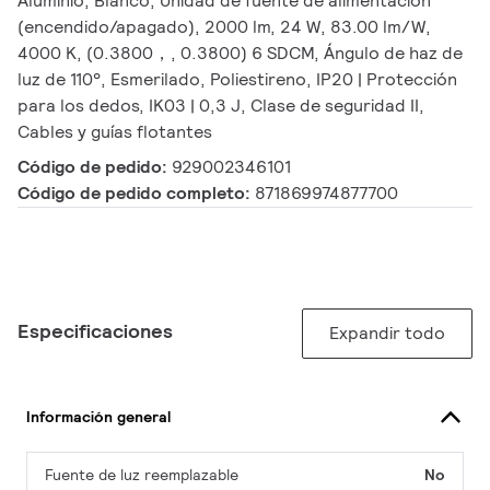
Aluminio, Blanco, Unidad de fuente de alimentación
(encendido/apagado), 2000 lm, 24 W, 83.00 lm/W,
4000 K, (0.3800，, 0.3800) 6 SDCM, Ángulo de haz de
luz de 110°, Esmerilado, Poliestireno, IP20 | Protección
para los dedos, IK03 | 0,3 J, Clase de seguridad II,
Cables y guías flotantes
Código de pedido:
929002346101
Código de pedido completo:
871869974877700
Especificaciones
Expandir todo
Información general
Fuente de luz reemplazable
No