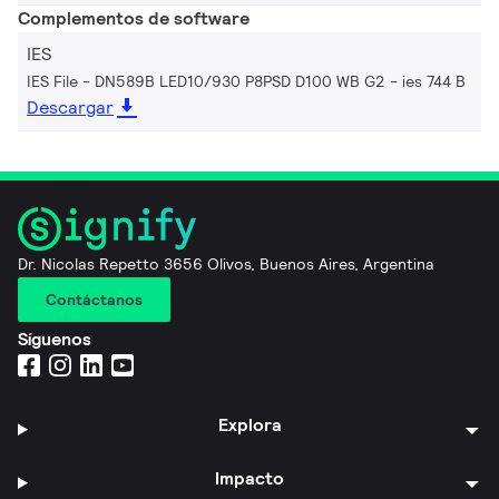
Complementos de software
IES
IES File - DN589B LED10/930 P8PSD D100 WB G2
ies 744 B
Descargar
Dr. Nicolas Repetto 3656 Olivos, Buenos Aires, Argentina
Contáctanos
Síguenos
Explora
Impacto