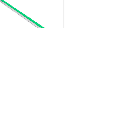
iBar
productos
scargas