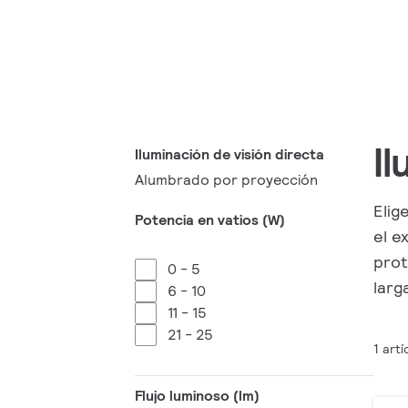
I
Iluminación de visión directa
Alumbrado por proyección
Elig
Potencia en vatios (W)
el e
prot
0 - 5
larg
6 - 10
11 - 15
21 - 25
1 artí
Flujo luminoso (lm)