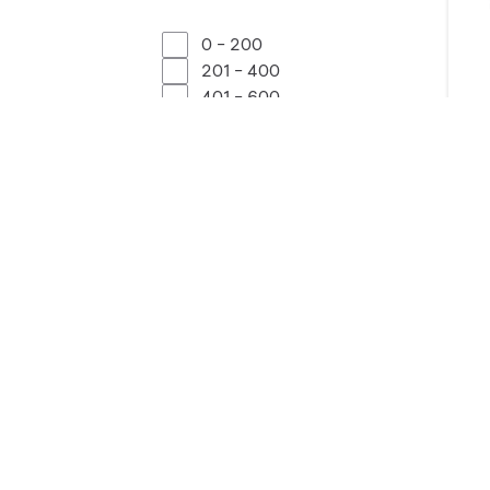
0 - 200
201 - 400
401 - 600
601 - 800
801 - 1000
Mostrar más
Un
19 
CCT (K)
De
2700
3000
4000
-
Clasificación IP