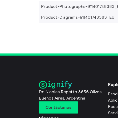
Product-Photographs-911401748383_
Product-Diagrams-911401748383_EU
Expl
Dr. Nicolas Repetto 3656 Olivos,
Prod
Buenos Aires, Argentina
Apli
Recu
Contáctanos
Servi