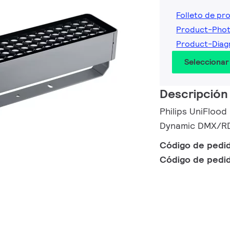
Folleto de pr
Product-Pho
Product-Diag
Seleccionar
Descripción
Philips UniFlood
Dynamic DMX/RD
Código de pedi
Código de pedi