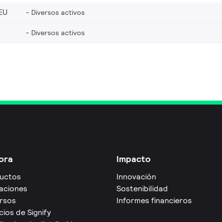
EU
Diversos activos
Diversos activos
ora
Impacto
uctos
Innovación
caciones
Sostenibilidad
rsos
Informes financieros
cios de Signify