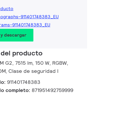
oducto
tographs-911401748383_EU
rams-911401748383_EU
 y descargar
 del producto
 M G2, 7515 lm, 150 W, RGBW,
M, Clase de seguridad I
do:
911401748383
do completo:
871951492759999