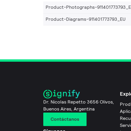
Product-Photographs-911401773793_
Product-Diagrams-911401773793_EU
Expl
Dr. Nicolas Repetto 3656 Olivos,
Prod
Buenos Aires, Argentina
Apli
Recu
Contáctanos
Servi