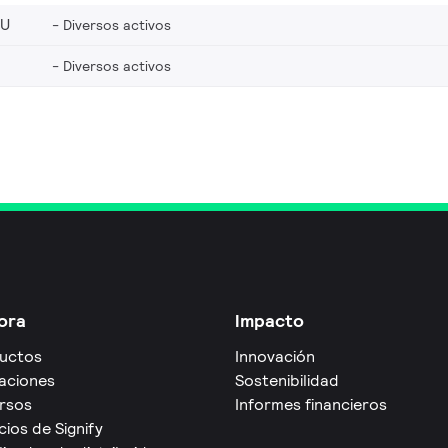
EU
Diversos activos
Diversos activos
ora
Impacto
uctos
Innovación
caciones
Sostenibilidad
rsos
Informes financieros
cios de Signify