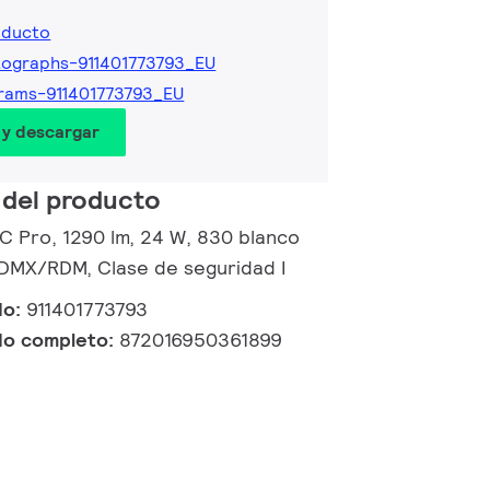
oducto
ographs-911401773793_EU
rams-911401773793_EU
 y descargar
 del producto
 C Pro, 1290 lm, 24 W, 830 blanco
 DMX/RDM, Clase de seguridad I
do:
911401773793
do completo:
872016950361899