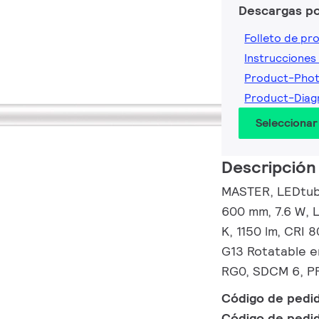
Descargas p
Folleto de pr
Instrucciones 
Product-Pho
Product-Dia
Seleccionar
Descripción
MASTER, LEDtube
600 mm, 7.6 W, 
K, 1150 lm, CRI 
G13 Rotatable e
RG0, SDCM 6, PF 
Código de pedi
Código de pedi