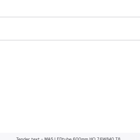
Tender text - MAS LEDtube 600mm HO 7.6W840 T8