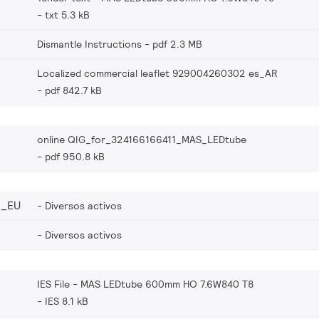
txt 5.3 kB
Dismantle Instructions
pdf 2.3 MB
Localized commercial leaflet 929004260302 es_AR
pdf 842.7 kB
online QIG_for_324166166411_MAS_LEDtube
pdf 950.8 kB
2_EU
Diversos activos
Diversos activos
IES File - MAS LEDtube 600mm HO 7.6W840 T8
IES 8.1 kB