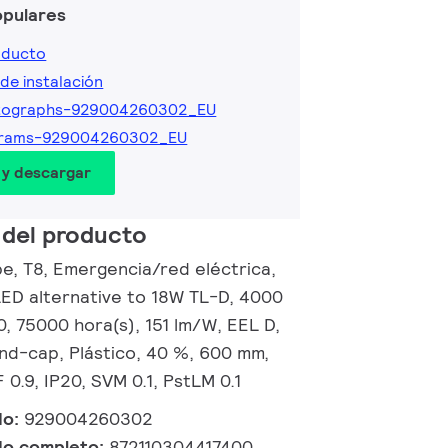
opulares
oducto
de instalación
tographs-929004260302_EU
grams-929004260302_EU
 y descargar
 del producto
, T8, Emergencia/red eléctrica,
LED alternative to 18W TL-D, 4000
80, 75000 hora(s), 151 lm/W, EEL D,
nd-cap, Plástico, 40 %, 600 mm,
0.9, IP20, SVM 0.1, PstLM 0.1
do:
929004260302
do completo:
872110304417400