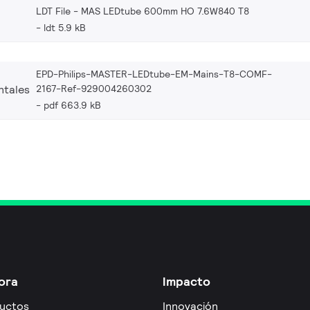
LDT File - MAS LEDtube 600mm HO 7.6W840 T8
ldt 5.9 kB
EPD-Philips-MASTER-LEDtube-EM-Mains-T8-COMF-
2167-Ref-929004260302
ntales
pdf 663.9 kB
ora
Impacto
uctos
Innovación