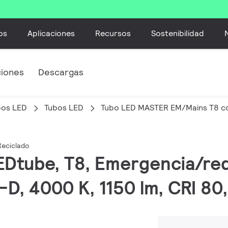
os
Aplicaciones
Recursos
Sostenibilidad
ciones
Descargas
bos LED
Tubos LED
Tubo LED MASTER EM/Mains T8 co
Reciclado
EDtube, T8, Emergencia/red
-D, 4000 K, 1150 lm, CRI 80