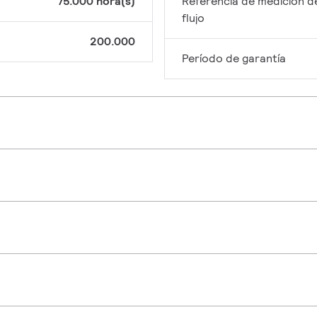
75.000 hora(s)
Referencia de medición d
flujo
200.000
Período de garantía