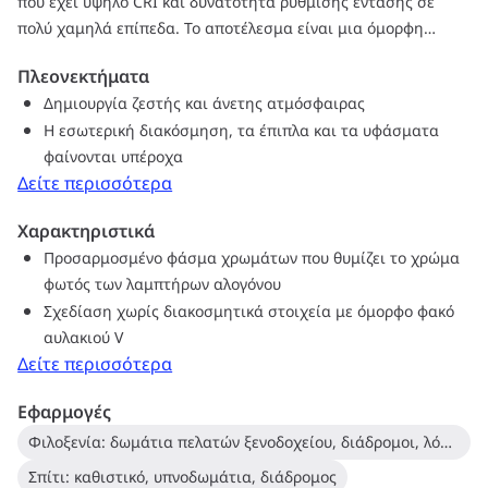
που έχει υψηλό CRI και δυνατότητα ρύθμισης έντασης σε
πολύ χαμηλά επίπεδα. Το αποτέλεσμα είναι μια όμορφη
εμπειρία φωτισμού. Επιπλέον, η καινοτόμος σχεδίαση φακού
Πλεονεκτήματα
χωρίς διακοσμητικά στοιχεία ταιριάζει σε σχεδόν όλες τις
Δημιουργία ζεστής και άνετης ατμόσφαιρας
εσωτερικές διακοσμήσεις, χάρη στην καθαρή και λιτή
Η εσωτερική διακόσμηση, τα έπιπλα και τα υφάσματα
εμφάνιση. Μπορείτε επίσης να αξιοποιήσετε ολόκληρη την
φαίνονται υπέροχα
οικογένεια ExpertColor, η οποία περιλαμβάνει τους λαμπτήρες
Δείτε περισσότερα
LEDspot MV και LEDspot Par.
Χαρακτηριστικά
Προσαρμοσμένο φάσμα χρωμάτων που θυμίζει το χρώμα
φωτός των λαμπτήρων αλογόνου
Σχεδίαση χωρίς διακοσμητικά στοιχεία με όμορφο φακό
αυλακιού V
Δείτε περισσότερα
Εφαρμογές
Φιλοξενία: δωμάτια πελατών ξενοδοχείου, διάδρομοι, λόμπι, χώρος υποδοχής, εστιατόρια, μπαρ, καφετέριες
Σπίτι: καθιστικό, υπνοδωμάτια, διάδρομος