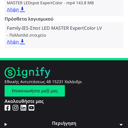
MASTER LEDspot ExpertColor
mp4 143.8 MB
Λήψη
Πρόσθετα λογισμικού
Family-IES-Σποτ LED MASTER ExpertColor LV
Πολλαπλά στοιχεία
Λήψη
Εθνικής Αντιστάσεως 48 15231 Χαλάνδρι
Επικοινωνήστε μαζί μας
Ακολουθήστε μας
Περιήγηση