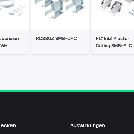
spension
RC330Z SMB-CPC
RC159Z Plaster
 WH
Ceiling SMB-PLC
decken
Auswirkungen