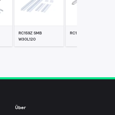
RC159Z SMB
RC159Z SMB W62L62
W30L120
Über