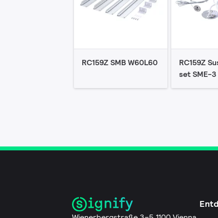
RC159Z SMB W60L60
RC159Z Su
set SME-3
Ent
Wienerbergstraße 3–5 1100 Vienna