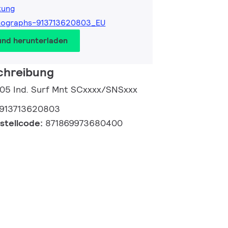
tung
tographs-913713620803_EU
und herunterladen
chreibung
05 Ind. Surf Mnt SCxxxx/SNSxxx
913713620803
estellcode:
871869973680400