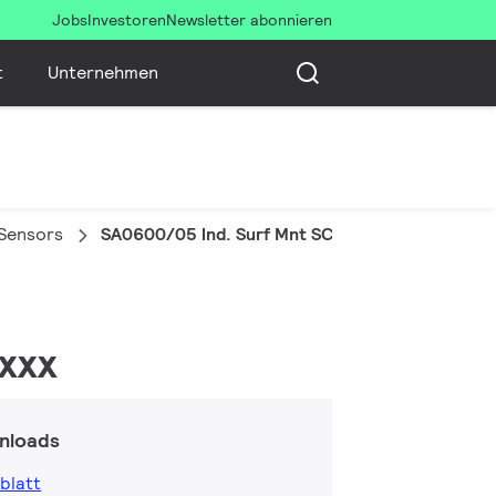
Jobs
Investoren
Newsletter abonnieren
t
Unternehmen
 Sensors
SA0600/05 Ind. Surf Mnt SCxxxx/SNSxxx
xxx
nloads
blatt