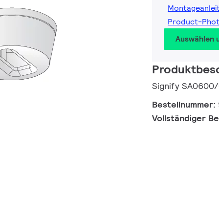
Montageanlei
Product-Pho
Auswählen 
Produktbes
Signify SA0600/
Bestellnummer:
Vollständiger B