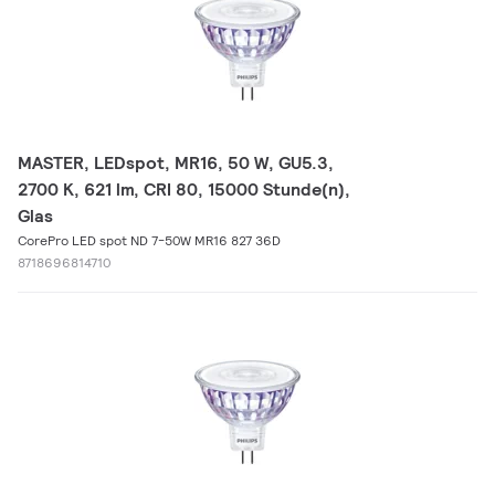
MASTER, LEDspot, MR16, 50 W, GU5.3,
2700 K, 621 lm, CRI 80, 15000 Stunde(n),
Glas
CorePro LED spot ND 7-50W MR16 827 36D
8718696814710