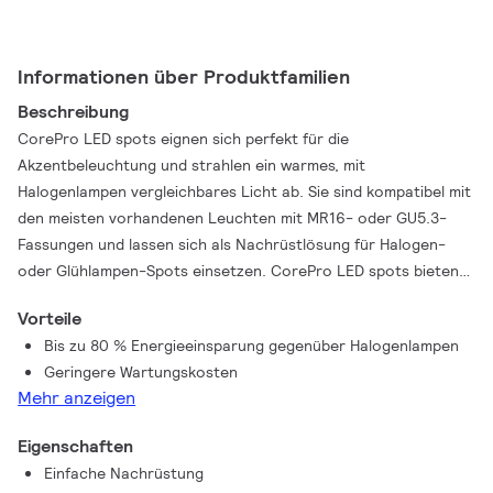
Informationen über Produktfamilien
Beschreibung
CorePro LED spots eignen sich perfekt für die
Akzentbeleuchtung und strahlen ein warmes, mit
Halogenlampen vergleichbares Licht ab. Sie sind kompatibel mit
den meisten vorhandenen Leuchten mit MR16- oder GU5.3-
Fassungen und lassen sich als Nachrüstlösung für Halogen-
oder Glühlampen-Spots einsetzen. CorePro LED spots bieten
erhebliche Energieeinsparungen und verringern die
Vorteile
Wartungskosten deutlich.
Bis zu 80 % Energieeinsparung gegenüber Halogenlampen
Geringere Wartungskosten
Mehr anzeigen
Eigenschaften
Einfache Nachrüstung