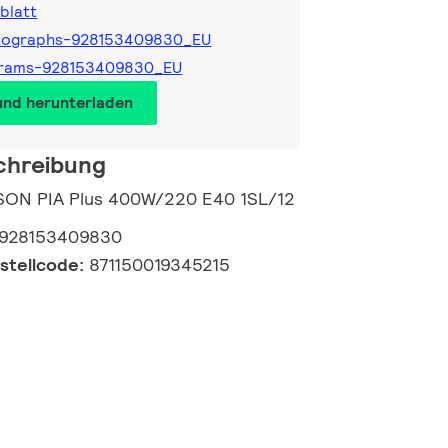
blatt
tographs-928153409830_EU
grams-928153409830_EU
und herunterladen
chreibung
 SON PIA Plus 400W/220 E40 1SL/12
928153409830
estellcode:
871150019345215