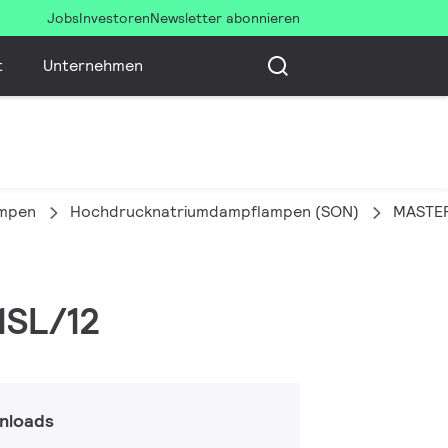
Jobs
Investoren
Newsletter abonnieren
t
Unternehmen
ampen
Hochdrucknatriumdampflampen (SON)
MASTER
1SL/12
nloads