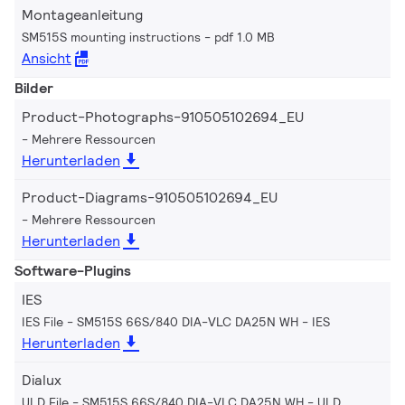
Montageanleitung
SM515S mounting instructions
pdf 1.0 MB
Ansicht
Bilder
Product-Photographs-910505102694_EU
Mehrere Ressourcen
Herunterladen
Product-Diagrams-910505102694_EU
Mehrere Ressourcen
Herunterladen
Software-Plugins
IES
IES File - SM515S 66S/840 DIA-VLC DA25N WH
IES
Herunterladen
Dialux
ULD File - SM515S 66S/840 DIA-VLC DA25N WH
ULD