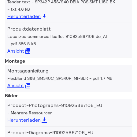
Tender text - SP342P 45S/940 DEIA PCS SMT L150 BK
txt 4.6 kB
Herunterladen
Produktdatenblatt
Localized commercial leaflet 910925867106 de_AT
pdf 386.5 kB
Ansicht
Montage
Montageanleitung
FlexBlend S&S_SM340C_SP340P_MI-SLR
pdf 1.7 MB
Ansicht
Bilder
Product-Photographs-910925867106_EU
Mehrere Ressourcen
Herunterladen
Product-Diagrams-910925867106_EU