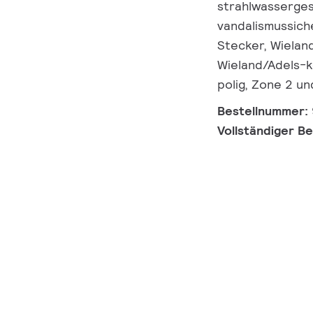
strahlwasserges
vandalismussiche
Stecker, Wielan
Wieland/Adels-k
polig, Zone 2 u
Bestellnummer:
Vollständiger B