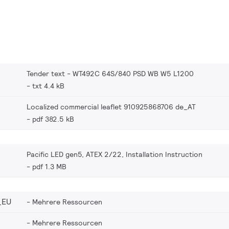
Tender text - WT492C 64S/840 PSD WB W5 L1200
txt 4.4 kB
Localized commercial leaflet 910925868706 de_AT
pdf 382.5 kB
Pacific LED gen5, ATEX 2/22, Installation Instruction
pdf 1.3 MB
_EU
Mehrere Ressourcen
Mehrere Ressourcen