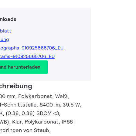
nloads
blatt
tung
tographs-910925868706_EU
grams-910925868706_EU
und herunterladen
chreibung
00 mm, Polykarbonat, Weiß,
I-Schnittstelle, 6400 lm, 39.5 W,
K, (0.38, 0.38) SDCM <3,
WB), Klar, Polykarbonat, IP66 |
ndringen von Staub,