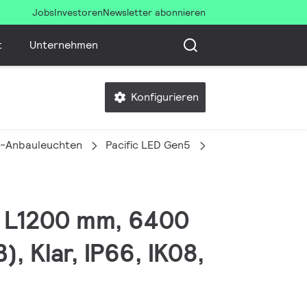
Jobs
Investoren
Newsletter abonnieren
t
Unternehmen
Konfigurieren
-Anbauleuchten
Pacific LED Gen5
WT492C 64S/840 
W, L1200 mm, 6400
, Klar, IP66, IK08,