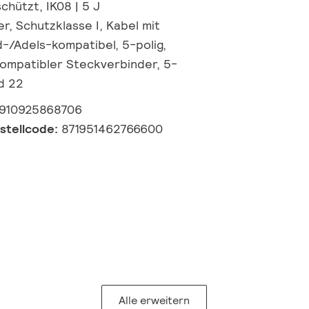
chützt, IK08 | 5 J
r, Schutzklasse I, Kabel mit
d-/Adels-kompatibel, 5-polig,
ompatibler Steckverbinder, 5-
nd 22
910925868706
estellcode:
871951462766600
Alle erweitern