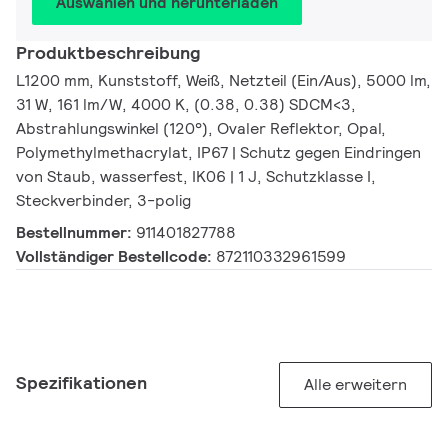
Auswählen und herunterladen
Produktbeschreibung
L1200 mm, Kunststoff, Weiß, Netzteil (Ein/Aus), 5000 lm,
31 W, 161 lm/W, 4000 K, (0.38, 0.38) SDCM<3,
Abstrahlungswinkel (120°), Ovaler Reflektor, Opal,
Polymethylmethacrylat, IP67 | Schutz gegen Eindringen
von Staub, wasserfest, IK06 | 1 J, Schutzklasse I,
Steckverbinder, 3-polig
Bestellnummer:
911401827788
Vollständiger Bestellcode:
872110332961599
Spezifikationen
Alle erweitern