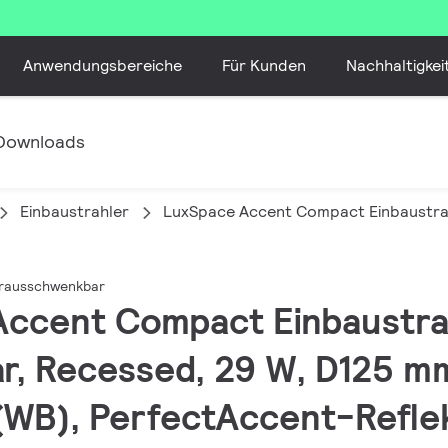
Anwendungsbereiche
Für Kunden
Nachhaltigkei
Downloads
Einbaustrahler
LuxSpace Accent Compact Einbaustr
erausschwenkbar
 Accent Compact Einbaustra
, Recessed, 29 W, D125 mm
 (WB), PerfectAccent-Refle