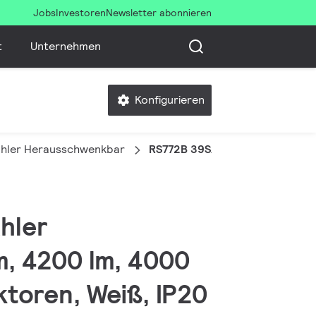
Jobs
Investoren
Newsletter abonnieren
t
Unternehmen
Konfigurieren
ahler Herausschwenkbar
RS772B 39S/840 PSU-E WB WH
hler
, 4200 lm, 4000
ktoren, Weiß, IP20