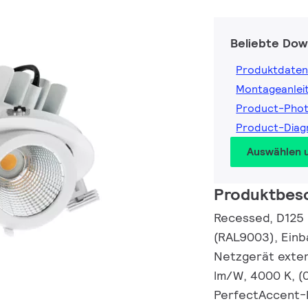
Beliebte Dow
Produktdaten
Montageanlei
Product-Pho
Product-Diag
Auswählen 
Produktbes
Recessed, D125 
(RAL9003), Einb
Netzgerät extern
lm/W, 4000 K, (
PerfectAccent-R