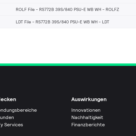
ROLF File - RS772B 39S/840 PSU-E WB WH
ROLFZ
LDT File - RS772B 39S/840 PSU-E WB WH
LDT
decken
Auswirkungen
ndungsbereiche
Innovationen
Kunden
Nachhaltigkeit
fy Services
Finanzberichte