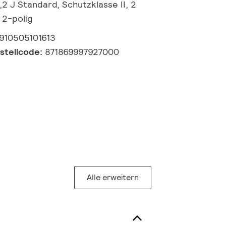
0,2 J Standard, Schutzklasse II, 2
 2-polig
910505101613
estellcode:
871869997927000
Alle erweitern