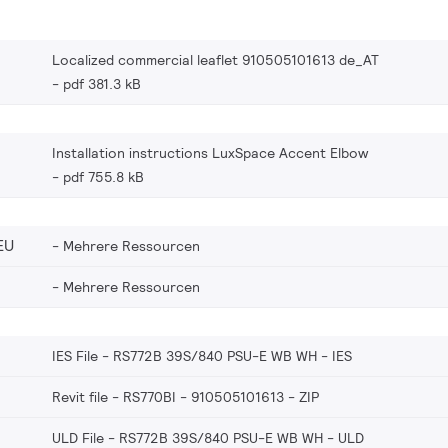
Localized commercial leaflet 910505101613 de_AT
pdf 381.3 kB
Installation instructions LuxSpace Accent Elbow
pdf 755.8 kB
EU
Mehrere Ressourcen
Mehrere Ressourcen
IES File - RS772B 39S/840 PSU-E WB WH
IES
Revit file - RS770BI - 910505101613
ZIP
ULD File - RS772B 39S/840 PSU-E WB WH
ULD