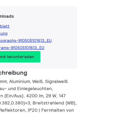
nloads
blatt
tung
tographs-910505101613_EU
rams-910505101613_EU
und herunterladen
chreibung
mm, Aluminium, Weiß, Signalweiß
au- und Einlegeleuchten,
 (Ein/Aus), 4200 lm, 29 W, 147
0.382,0.380)<3, Breitstrahlend (WB),
eflektoren, IP20 | Fernhalten von