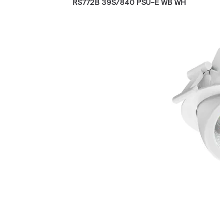
RS772B 39S/840 PSU-E WB WH