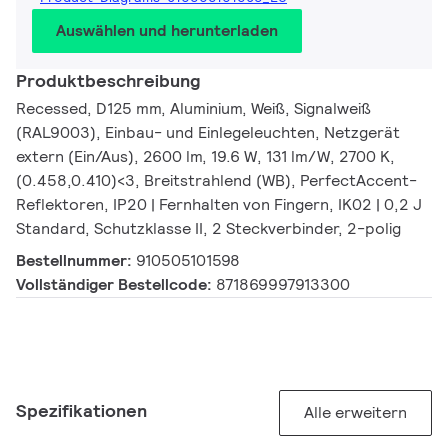
Auswählen und herunterladen
Produktbeschreibung
Recessed, D125 mm, Aluminium, Weiß, Signalweiß
(RAL9003), Einbau- und Einlegeleuchten, Netzgerät
extern (Ein/Aus), 2600 lm, 19.6 W, 131 lm/W, 2700 K,
(0.458,0.410)<3, Breitstrahlend (WB), PerfectAccent-
Reflektoren, IP20 | Fernhalten von Fingern, IK02 | 0,2 J
Standard, Schutzklasse II, 2 Steckverbinder, 2-polig
Bestellnummer:
910505101598
Vollständiger Bestellcode:
871869997913300
Spezifikationen
Alle erweitern