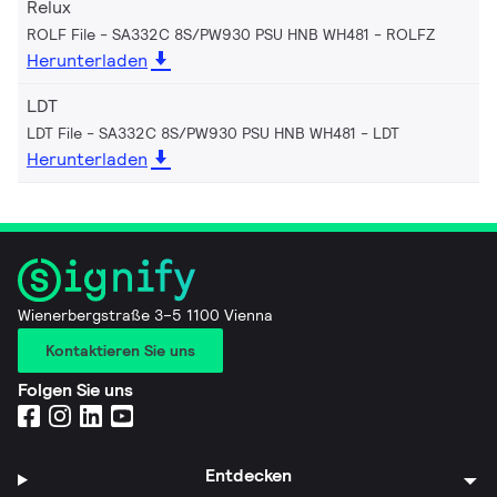
Relux
ROLF File - SA332C 8S/PW930 PSU HNB WH481
ROLFZ
Herunterladen
LDT
LDT File - SA332C 8S/PW930 PSU HNB WH481
LDT
Herunterladen
Wienerbergstraße 3–5 1100 Vienna
Kontaktieren Sie uns
Folgen Sie uns
Entdecken