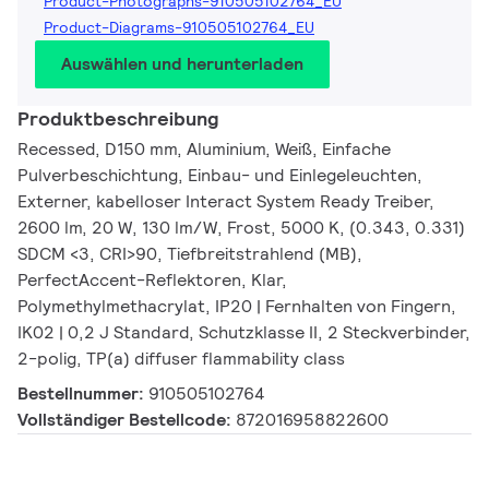
Product-Photographs-910505102764_EU
Product-Diagrams-910505102764_EU
Auswählen und herunterladen
Produktbeschreibung
Recessed, D150 mm, Aluminium, Weiß, Einfache
Pulverbeschichtung, Einbau- und Einlegeleuchten,
Externer, kabelloser Interact System Ready Treiber,
2600 lm, 20 W, 130 lm/W, Frost, 5000 K, (0.343, 0.331)
SDCM <3, CRI>90, Tiefbreitstrahlend (MB),
PerfectAccent-Reflektoren, Klar,
Polymethylmethacrylat, IP20 | Fernhalten von Fingern,
IK02 | 0,2 J Standard, Schutzklasse II, 2 Steckverbinder,
2-polig, TP(a) diffuser flammability class
Bestellnummer:
910505102764
Vollständiger Bestellcode:
872016958822600