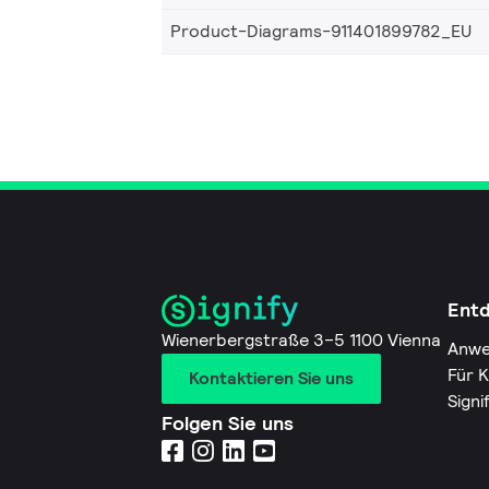
Product-Diagrams-911401899782_EU
Ent
Wienerbergstraße 3–5 1100 Vienna
Anwe
Für 
Kontaktieren Sie uns
Signi
Folgen Sie uns