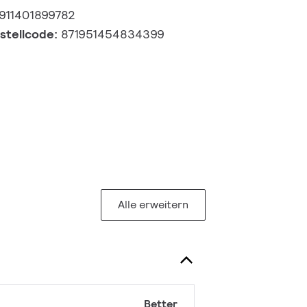
911401899782
estellcode:
871951454834399
Alle erweitern
Better