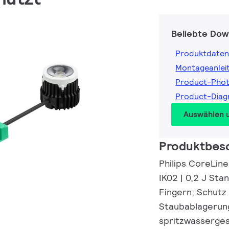
Beliebte Dow
Produktdaten
Montageanlei
Product-Phot
Product-Diag
Auswählen 
Produktbes
Philips CoreLin
IK02 | 0,2 J Sta
Fingern; Schutz
Staubablagerung
spritzwasserge