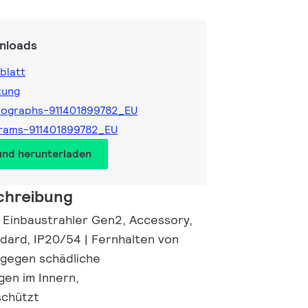
nloads
blatt
tung
ographs-911401899782_EU
rams-911401899782_EU
und herunterladen
chreibung
e Einbaustrahler Gen2, Accessory,
ndard, IP20/54 | Fernhalten von
 gegen schädliche
en im Innern,
schützt