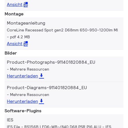
Ansicht
Montage
Montageanleitung
CoreLine Recessed Spot gen2 D68mm 650-950-1200lm MI
pdf 4.2 MB
Ansicht
Bilder
Product-Photographs-911401820884_EU
Mehrere Ressourcen
Herunterladen
Product-Diagrams-911401820884_EU
Mehrere Ressourcen
Herunterladen
Software-Plugins
IES
IES File - RS156B LED6-WB-/840 D68 PSR PI6 ALU
IES