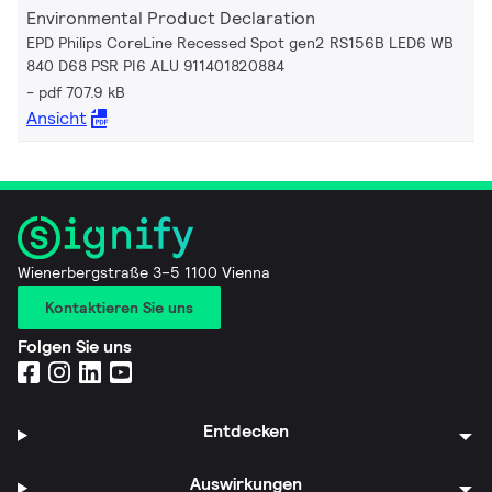
Environmental Product Declaration
EPD Philips CoreLine Recessed Spot gen2 RS156B LED6 WB
840 D68 PSR PI6 ALU 911401820884
pdf 707.9 kB
Ansicht
Wienerbergstraße 3–5 1100 Vienna
Kontaktieren Sie uns
Folgen Sie uns
Entdecken
Auswirkungen