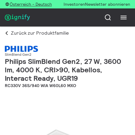
Österreich - Deutsch
Investoren
Newsletter abonnieren
Zurück zur Produktfamilie
SlimBlend Gen2
Philips SlimBlend Gen2, 27 W, 3600
lm, 4000 K, CRI>90, Kabellos,
Interact Ready, UGR19
RC330V 36S/940 WIA W60L60 MXO