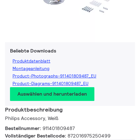
Beliebte Downloads
Produktdatenblatt
Montageanleitung
Product-Photographs-911401809487_EU
Product-Diagrams-911401809487_EU
Auswählen und herunterladen
Produktbeschreibung
Philips Accessory, Weiß
Bestellnummer:
911401809487
Vollständiger Bestellcode:
872016975250499