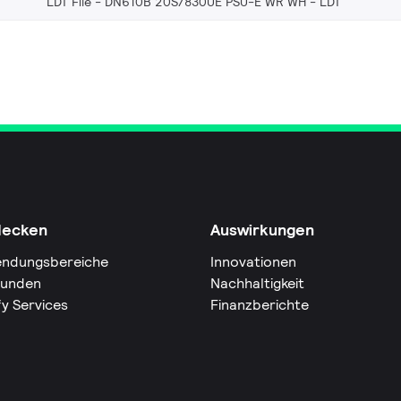
LDT File - DN610B 20S/830UE PSU-E WR WH
LDT
decken
Auswirkungen
ndungsbereiche
Innovationen
Kunden
Nachhaltigkeit
fy Services
Finanzberichte