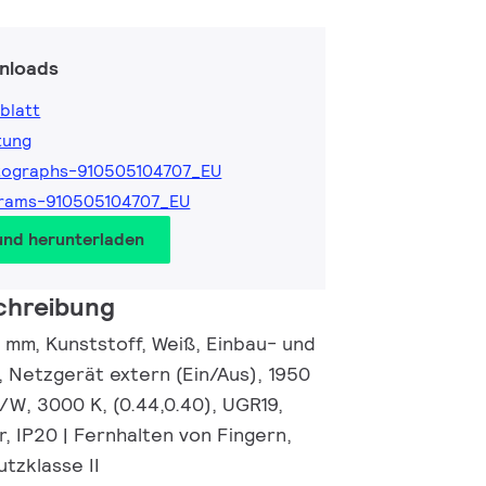
nloads
blatt
tung
tographs-910505104707_EU
grams-910505104707_EU
und herunterladen
chreibung
 mm, Kunststoff, Weiß, Einbau- und
, Netzgerät extern (Ein/Aus), 1950
lm/W, 3000 K, (0.44,0.40), UGR19,
, IP20 | Fernhalten von Fingern,
utzklasse II