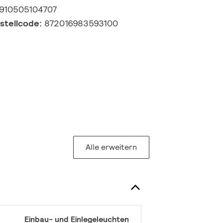
910505104707
estellcode:
872016983593100
Alle erweitern
Einbau- und Einlegeleuchten