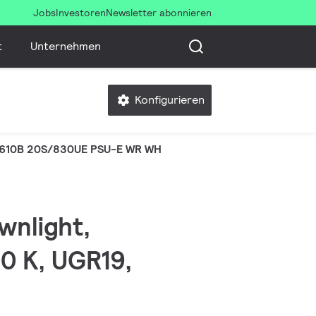
Jobs
Investoren
Newsletter abonnieren
t
Unternehmen
Konfigurieren
610B 20S/830UE PSU-E WR WH
wnlight,
00 K, UGR19,