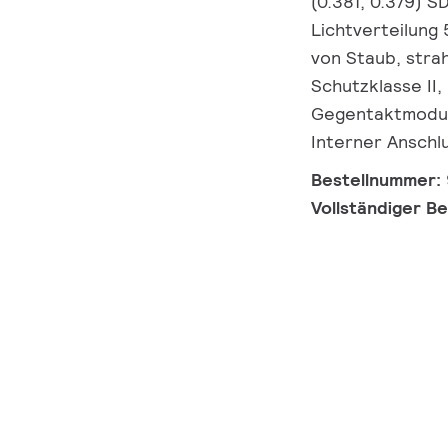
(0.381, 0.379) S
Lichtverteilung 
von Staub, strah
Schutzklasse II
Gegentaktmodus 
Interner Anschl
Bestellnummer:
Vollständiger B