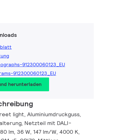
nloads
blatt
tung
tographs-912300060123_EU
grams-912300060123_EU
und herunterladen
chreibung
reet light, Aluminiumdruckguss,
lterung, Netzteil mit DALI-
280 lm, 36 W, 147 lm/W, 4000 K,