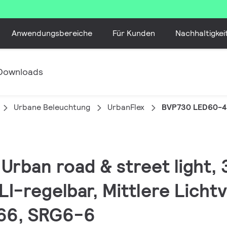
Anwendungsbereiche
Für Kunden
Nachhaltigkei
Downloads
Urbane Beleuchtung
UrbanFlex
BVP730 LED60-4S
 Urban road & street light,
I-regelbar, Mittlere Lichtv
IP66, SRG6-6