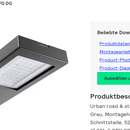
FG DG
Beliebte Dow
Produktdaten
Montageanlei
Product-Pho
Product-Dia
Auswählen 
Produktbes
Urban road & st
Grau, Montageha
Schnittstelle, 5