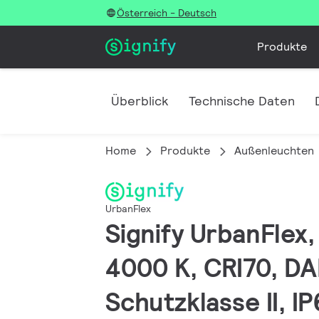
Österreich - Deutsch
Produkte
Überblick
Technische Daten
Home
Produkte
Außenleuchten
UrbanFlex
Signify UrbanFlex,
4000 K, CRI70, DAL
Schutzklasse II, 