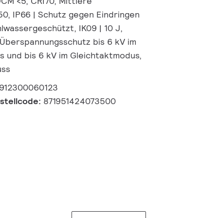
DCM <5, CRI70, Mittlere
50, IP66 | Schutz gegen Eindringen
lwassergeschützt, IK09 | 10 J,
, Überspannungsschutz bis 6 kV im
und bis 6 kV im Gleichtaktmodus,
uss
912300060123
estellcode:
871951424073500