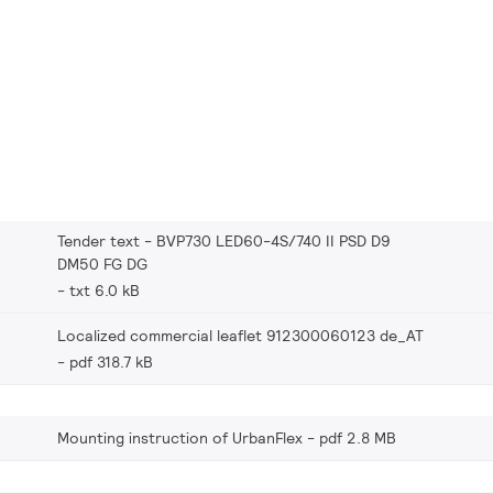
Tender text - BVP730 LED60-4S/740 II PSD D9
DM50 FG DG
txt 6.0 kB
Localized commercial leaflet 912300060123 de_AT
pdf 318.7 kB
Mounting instruction of UrbanFlex
pdf 2.8 MB