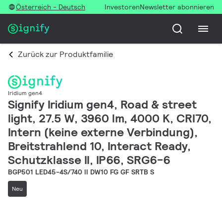
Österreich - Deutsch
Investoren
Newsletter abonnieren
Zurück zur Produktfamilie
Iridium gen4
Signify Iridium gen4, Road & street
light, 27.5 W, 3960 lm, 4000 K, CRI70,
Intern (keine externe Verbindung),
Breitstrahlend 10, Interact Ready,
Schutzklasse II, IP66, SRG6-6
BGP501 LED45-4S/740 II DW10 FG GF SRTB S
Neu