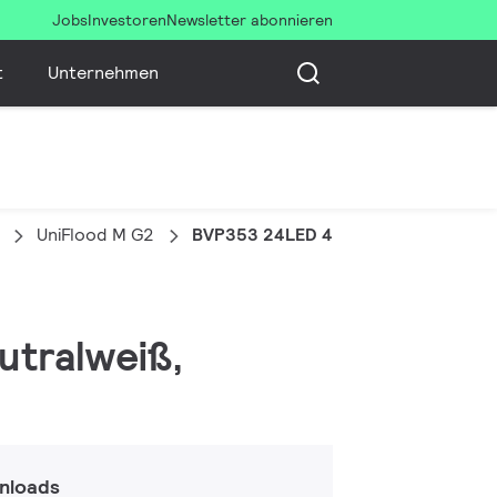
Jobs
Investoren
Newsletter abonnieren
t
Unternehmen
UniFlood M G2
BVP353 24LED 40K 220V L24 10
utralweiß,
nloads