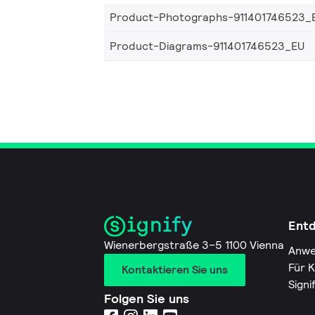
Product-Photographs-911401746523_
Product-Diagrams-911401746523_EU
Ent
Wienerbergstraße 3–5 1100 Vienna
Anwe
Für 
Kontaktieren Sie uns
Signi
Folgen Sie uns