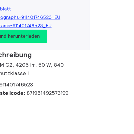
blatt
tographs-911401746523_EU
rams-911401746523_EU
und herunterladen
chreibung
 M G2, 4205 lm, 50 W, 840
hutzklasse I
911401746523
estellcode:
871951492573199