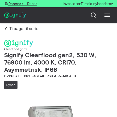
Danmark - Dansk
Investorer
Tilmeld nyhedsbrev
Tilbage til serie
Clearflood gen2
Signify Clearflood gen2, 530 W,
76900 lm, 4000 K, CRI70,
Asymmetrisk, IP66
BVP657 LED930-4S/740 PSU A55-MB ALU
Nyhed