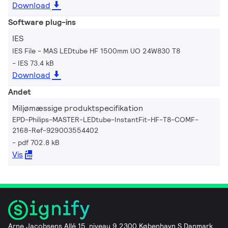
Download
Software plug-ins
IES
IES File - MAS LEDtube HF 1500mm UO 24W830 T8
IES 73.4 kB
Download
Andet
Miljømæssige produktspecifikation
EPD-Philips-MASTER-LEDtube-InstantFit-HF-T8-COMF-
2168-Ref-929003554402
pdf 702.8 kB
Vis
Arne Jacobsens Allé 15, niveau 9 2300 København S Danmark