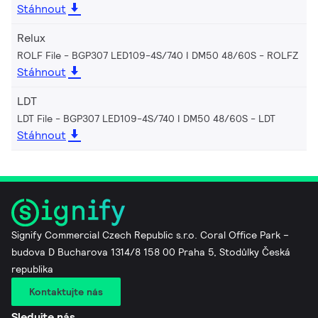
Stáhnout
Relux
ROLF File - BGP307 LED109-4S/740 I DM50 48/60S
ROLFZ
Stáhnout
LDT
LDT File - BGP307 LED109-4S/740 I DM50 48/60S
LDT
Stáhnout
Signify Commercial Czech Republic s.r.o. Coral Office Park –
budova D Bucharova 1314/8 158 00 Praha 5, Stodůlky Česká
republika
Kontaktujte nás
Sledujte nás