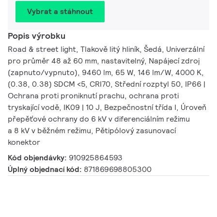
Vybrat a stáhnout
Popis výrobku
Road & street light, Tlakově litý hliník, Šedá, Univerzální
pro průměr 48 až 60 mm, nastavitelný, Napájecí zdroj
(zapnuto/vypnuto), 9460 lm, 65 W, 146 lm/W, 4000 K,
(0.38, 0.38) SDCM <5, CRI70, Střední rozptyl 50, IP66 |
Ochrana proti proniknutí prachu, ochrana proti
tryskající vodě, IK09 | 10 J, Bezpečnostní třída I, Úroveň
přepěťové ochrany do 6 kV v diferenciálním režimu
a 8 kV v běžném režimu, Pětipólový zasunovací
konektor
Kód objendávky:
910925864593
Úplný objednací kód:
871869698805300