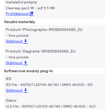
Instalační pokyny
Clearway gen2 MI
pdf 5.5 MB
Prohlédnout
Vizuální materiály
Product-Photographs-910925864593_EU
Více položek
Stáhnout
Product-Diagrams-910925864593_EU
Více položek
Stáhnout
Softwarové moduly plug-in
IES
IES File - BGP307 LED109-4S/740 I DM50 48/60S
IES
Stáhnout
Dialux
ULD File - BGP307 LED109-4S/740 I DM50 48/60S
ULD