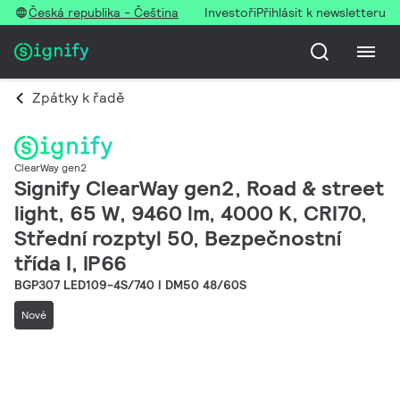
Česká republika - Čeština
Investoři
Přihlásit k newsletteru
Zpátky k řadě
ClearWay gen2
Signify ClearWay gen2, Road & street
light, 65 W, 9460 lm, 4000 K, CRI70,
Střední rozptyl 50, Bezpečnostní
třída I, IP66
BGP307 LED109-4S/740 I DM50 48/60S
Nové