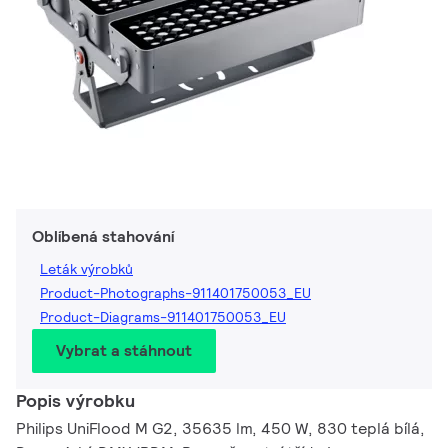
Oblíbená stahování
Leták výrobků
Product-Photographs-911401750053_EU
Product-Diagrams-911401750053_EU
Vybrat a stáhnout
Popis výrobku
Philips UniFlood M G2, 35635 lm, 450 W, 830 teplá bílá,