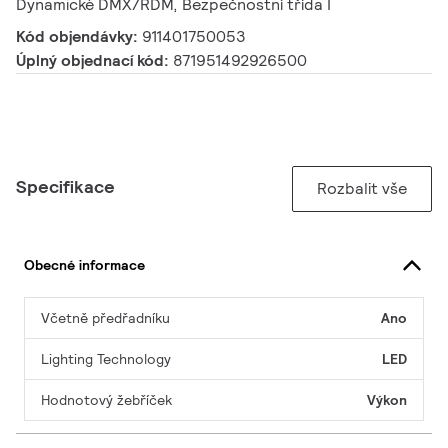
Dynamické DMX/RDM, Bezpečnostní třída I
Kód objendávky:
911401750053
Úplný objednací kód:
871951492926500
Specifikace
Rozbalit vše
Obecné informace
Včetně předřadníku
Ano
Lighting Technology
LED
Hodnotový žebříček
Výkon