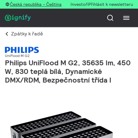
Česká republika - Čeština
Investoři
Přihlásit k newsletteru
Zpátky k řadě
UniFlood M G2
Philips UniFlood M G2, 35635 lm, 450
W, 830 teplá bílá, Dynamické
DMX/RDM, Bezpečnostní třída I