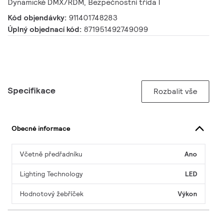
Dynamické DMX/RDM, Bezpečnostní třída I
Kód objendávky:
911401748283
Úplný objednací kód:
871951492749099
Specifikace
Rozbalit vše
Obecné informace
Včetně předřadníku
Ano
Lighting Technology
LED
Hodnotový žebříček
Výkon