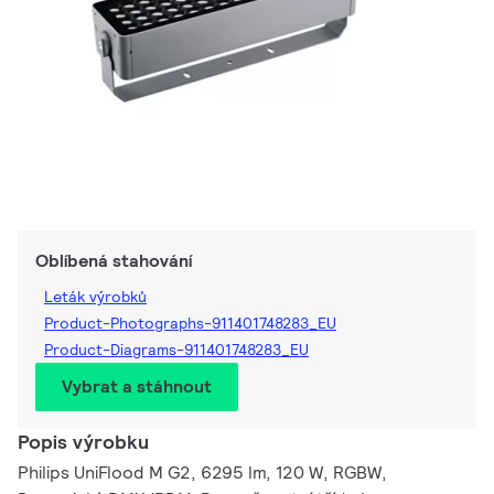
Oblíbená stahování
Leták výrobků
Product-Photographs-911401748283_EU
Product-Diagrams-911401748283_EU
Vybrat a stáhnout
Popis výrobku
Philips UniFlood M G2, 6295 lm, 120 W, RGBW,