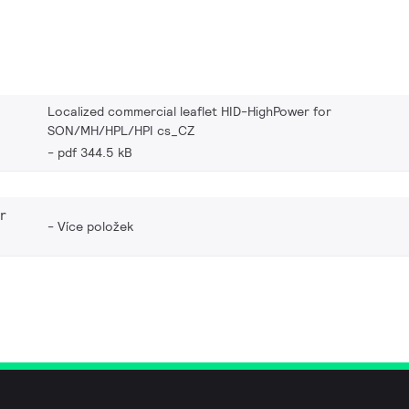
Localized commercial leaflet HID-HighPower for
SON/MH/HPL/HPI cs_CZ
pdf 344.5 kB
r
Více položek