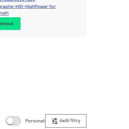
graphs-HID-HighPower for
/HPI
áhnout
další filtry
Porovnat