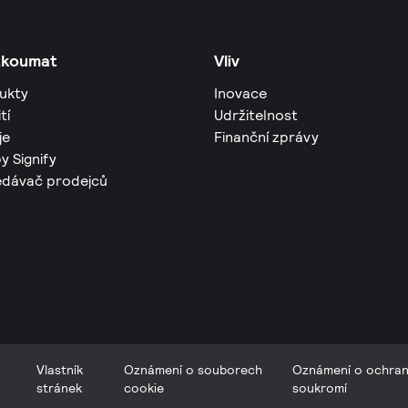
zkoumat
Vliv
ukty
Inovace
tí
Udržitelnost
je
Finanční zprávy
y Signify
edávač prodejců
Vlastník
Oznámení o souborech
Oznámení o ochra
stránek
cookie
soukromí