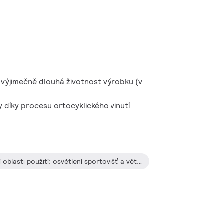
 výjimečně dlouhá životnost výrobku (v
y díky procesu ortocyklického vinutí
Venkovní osvětlení (nejčastější oblasti použití: osvětlení sportovišť a větších ploch)