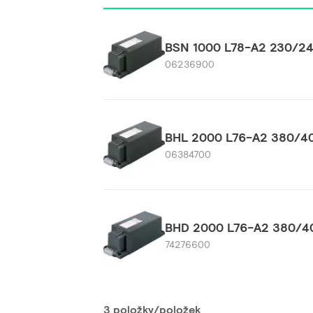
BSN 1000 L78-A2 230/2
06236900
BHL 2000 L76-A2 380/4
06384700
BHD 2000 L76-A2 380/4
74276600
3 položky/položek