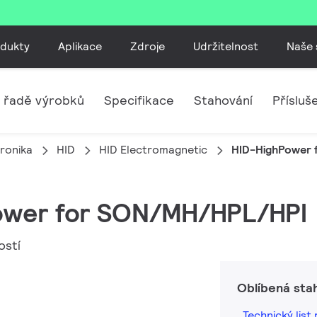
dukty
Aplikace
Zdroje
Udržitelnost
Naše 
 řadě výrobků
Specifikace
Stahování
Přísluš
tronika
HID
HID Electromagnetic
HID-HighPower
Power for SON/MH/HPL/HPI
ostí
Oblíbená sta
Technický lis