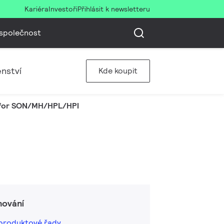
Kariéra
Investoři
Přihlásit k newsletteru
společnost
enství
Kde koupit
 for SON/MH/HPL/HPI
hování
t produktové řady