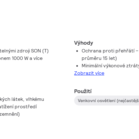
Výhody
telnými zdroji SON (T)
Ochrana proti přehřátí –
onem 1000 W a více
průměru 15 let)
Minimální výkonové ztrát
Zobrazit více
Použití
ckých látek, vlhkému
atížení prostředí
uzemnění)