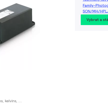
Family-Photo
SON/MH/HPL
Vybrat a st