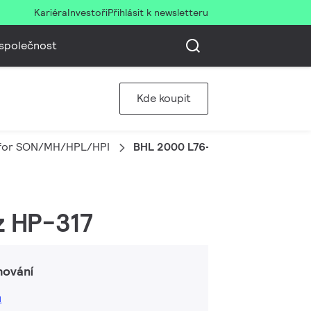
Kariéra
Investoři
Přihlásit k newsletteru
společnost
Kde koupit
 for SON/MH/HPL/HPI
BHL 2000 L76-A2 380/400/415V 
z HP-317
hování
ů