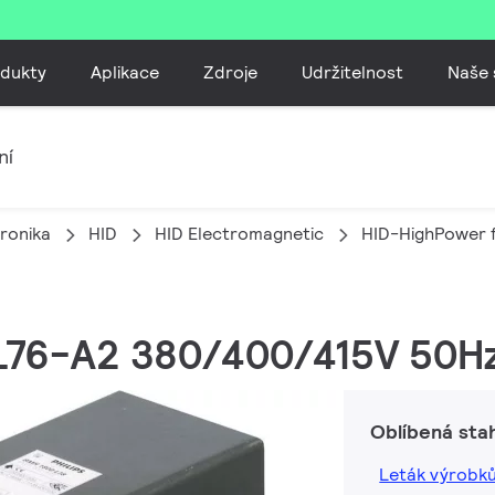
dukty
Aplikace
Zdroje
Udržitelnost
Naše 
ní
tronika
HID
HID Electromagnetic
HID-HighPower
 L76-A2 380/400/415V 50H
Oblíbená sta
Leták výrobk