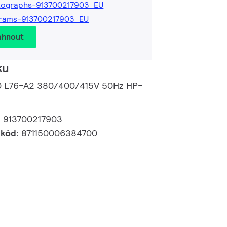
tographs-913700217903_EU
grams-913700217903_EU
áhnout
ku
00 L76-A2 380/400/415V 50Hz HP-
:
913700217903
 kód:
871150006384700