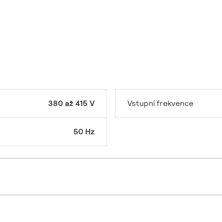
380 až 415 V
Vstupní frekvence
50 Hz