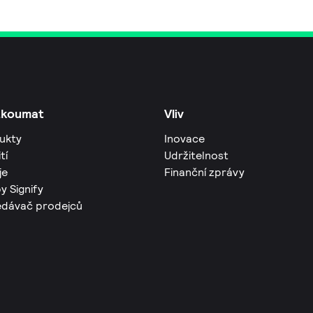
zkoumat
Vliv
ukty
Inovace
tí
Udržitelnost
je
Finanční zprávy
y Signify
edávač prodejců