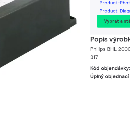
Product-Pho
Product-Dia
Vybrat a st
Popis výrob
Philips BHL 20
317
Kód objendávky
Úplný objednací