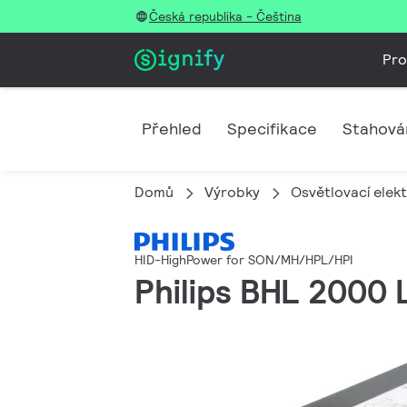
Česká republika - Čeština
Pro
Přehled
Specifikace
Stahová
Domů
Výrobky
Osvětlovací elek
HID-HighPower for SON/MH/HPL/HPI
Philips BHL 2000