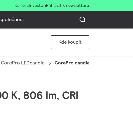
Kariéra
Investoři
Přihlásit k newsletteru
společnost
Kde koupit
CorePro LEDcandle
CorePro candle ND 7-60W E14 865
0 K, 806 lm, CRI