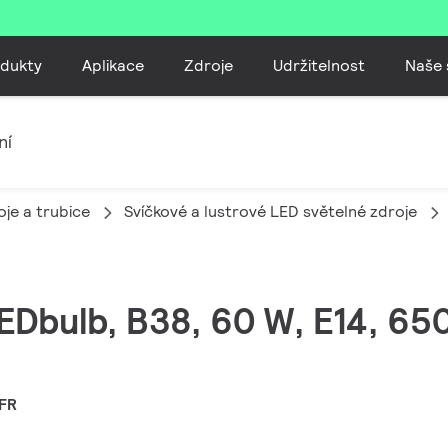
dukty
Aplikace
Zdroje
Udržitelnost
Naše 
ní
je a trubice
Svíčkové a lustrové LED světelné zdroje
EDbulb, B38, 60 W, E14, 650
 FR