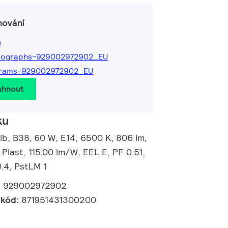
hování
ů
tographs-929002972902_EU
grams-929002972902_EU
áhnout
ku
b, B38, 60 W, E14, 6500 K, 806 lm,
 Plast, 115.00 lm/W, EEL E, PF 0.51,
.4, PstLM 1
:
929002972902
 kód:
871951431300200