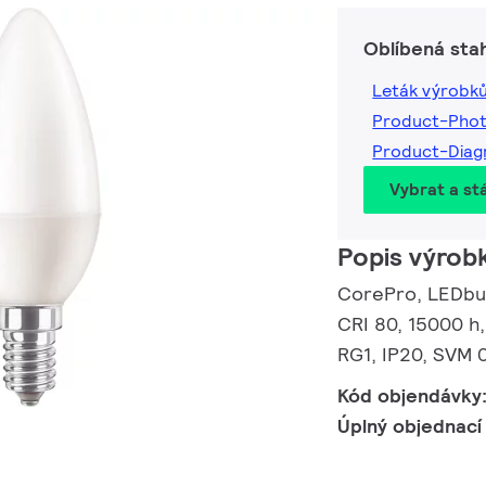
Oblíbená sta
Leták výrobk
Product-Pho
Product-Dia
Vybrat a st
Popis výrob
CorePro, LEDbul
CRI 80, 15000 h,
RG1, IP20, SVM 0
Kód objendávky
Úplný objednací