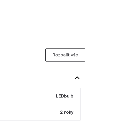
Rozbalit vše
LEDbulb
2 roky