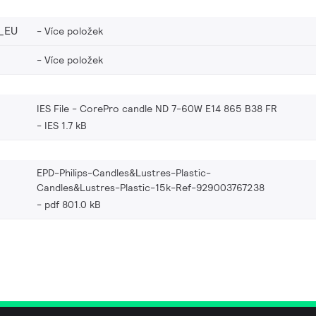
_EU
Více položek
Více položek
IES File - CorePro candle ND 7-60W E14 865 B38 FR
IES 1.7 kB
EPD-Philips-Candles&Lustres-Plastic-
Candles&Lustres-Plastic-15k-Ref-929003767238
pdf 801.0 kB