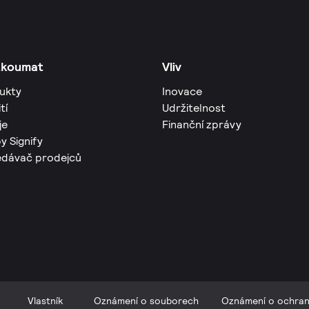
zkoumat
Vliv
ukty
Inovace
tí
Udržitelnost
je
Finanční zprávy
y Signify
edávač prodejců
Vlastník
Oznámení o souborech
Oznámení o ochra