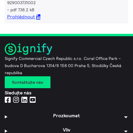
929003731002
pdf 738.2 kB
Prohlédnout
Signify Commercial Czech Republic s.r.o. Coral Office Park –
budova D Bucharova 1314/8 158 00 Praha 5, Stodůlky Česká
republika
Kontaktujte nás
Sledujte nás
Prozkoumat
Vliv