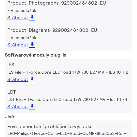
Product-Photographs-929002484802_EU
Více položek
Stáhnout
Product-Diagrams-929002484802_EU
Více položek
Stáhnout
Softwarové moduly plug-in
IES
IES File - TForce Core LED road 17W 730 E27 MV
IES 1011 B
Stáhnout
LDT
LDT File - TForce Core LED road 17W 730 E27 MV
ldt 1.1 kB
Stáhnout
Jiné
Environmentální prohlášení o výrobku
EPD-Philips-TForce-Core-LED-Road-COMF-8852552-Ref-