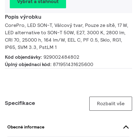
Vybrat a stáhnout
Popis výrobku
CorePro, LED SON-T, Válcový tvar, Pouze ze sítě, 17 W,
LED alternative to SON-T 50W, E27, 3000 K, 2800 lm,
CRI 70, 25000 h, 164 lm/W, EEL C, PF 0.5, Sklo, RG1,
IP65, SVM 3.3, PstLM 1
Kód objendávky:
929002484802
Úplný objednací kód:
871951431625600
Specifikace
Rozbalit vše
Obecné informace