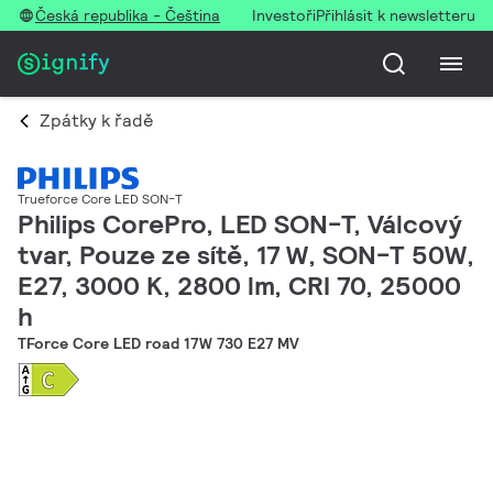
Česká republika - Čeština
Investoři
Přihlásit k newsletteru
Zpátky k řadě
Trueforce Core LED SON-T
Philips CorePro, LED SON-T, Válcový
tvar, Pouze ze sítě, 17 W, SON-T 50W,
E27, 3000 K, 2800 lm, CRI 70, 25000
h
TForce Core LED road 17W 730 E27 MV