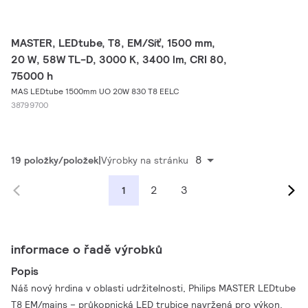
MASTER, LEDtube, T8, EM/Síť, 1500 mm,
20 W, 58W TL-D, 3000 K, 3400 lm, CRI 80,
75000 h
MAS LEDtube 1500mm UO 20W 830 T8 EELC
38799700
8
19 položky/položek
Výrobky na stránku
2
3
1
informace o řadě výrobků
Popis
Náš nový hrdina v oblasti udržitelnosti, Philips MASTER LEDtube
T8 EM/mains – průkopnická LED trubice navržená pro výkon,