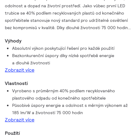
odolnost a dopad na životní prostředí. Jako vůbec první LED
trubice se 40% podílem recyklovaných plastů od konečného
spotřebitele stanovuje nový standard pro udržitelné osvětlení
bez kompromisů v kvalitě. Díky dlouhé životnosti 75 000 hodin
a vysokému měrnému výkonu až 185 lm/W poskytuje osvětlení
Výhody
MASTER LEDtube T8 vynikající energetickou účinnost. Tyto LED
Absolutní výkon poskytující řešení pro každé použití
trubice T8 jsou správnou volbou, když potřebujete
Bezkonkurenční úspory díky nízké spotřebě energie
nekompromisní výkon. Navrhli jsme je tak, aby obstály
a dlouhé životnosti
v každodenních podmínkách. Díky nízké spotřebě energie
Zobrazit více
a mimořádně dlouhé životností poskytují trubice MASTER
LEDtube bezkonkurenční úspory a jsou tak skvělou volbou pro
Vlastnosti
jakékoli náročné aplikace.
Vyrobeno s průměrným 40% podílem recyklovaného
plastového odpadu od konečného spotřebitele
Působivé úspory energie a odolnost s měrným výkonem až
185 lm/W a životností 75 000 hodin
Zobrazit více
Použití