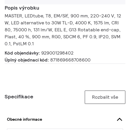
Popis výrobku
MASTER, LEDtube, T8, EM/Síť, 900 mm, 220-240 V, 12
W, LED alternative to 30W TL-D, 4000 K, 1575 lm, CRI
80, 75000 h, 131 lm/W, EEL E, G13 Rotatable end-cap,
Plast, 40 %, 900 mm, RG0, SDCM 6, PF 0.9, IP20, SVM
0.1, PstLM 0.1
Kód objendávky:
929001298402
Úplný objednací kód:
871869668708600
Specifikace
Rozbalit vše
Obecné informace