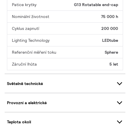
Patice krytky
G13 Rotatable end-cap
Nominální životnost
75 000 h
Cyklus zapnutí
200 000
Lighting Technology
LEDtube
Referenční měření toku
Sphere
Záruční lhůta
5 let
Světelně technické
Provozní a elektrické
Teplota okolí