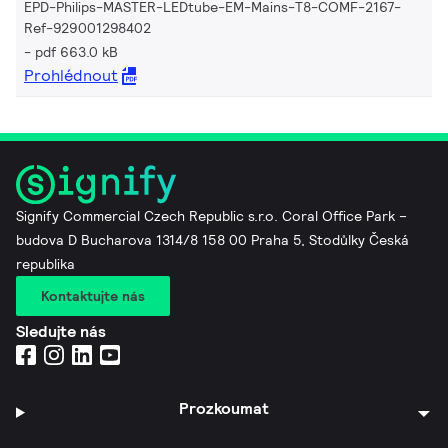
EPD-Philips-MASTER-LEDtube-EM-Mains-T8-COMF-2167-
Ref-929001298402
pdf 663.0 kB
Prohlédnout
Signify Commercial Czech Republic s.r.o. Coral Office Park –
budova D Bucharova 1314/8 158 00 Praha 5, Stodůlky Česká
republika
Kontaktujte nás
Sledujte nás
Prozkoumat