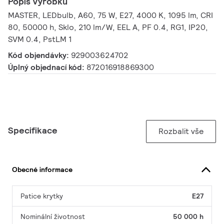
Popis výrobku
MASTER, LEDbulb, A60, 75 W, E27, 4000 K, 1095 lm, CRI
80, 50000 h, Sklo, 210 lm/W, EEL A, PF 0.4, RG1, IP20,
SVM 0.4, PstLM 1
Kód objendávky:
929003624702
Úplný objednací kód:
872016918869300
Specifikace
Rozbalit vše
Obecné informace
Patice krytky
E27
Nominální životnost
50 000 h