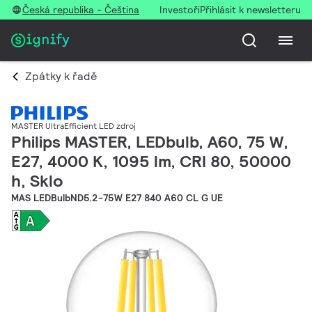
Česká republika - Čeština
Investoři
Přihlásit k newsletteru
Zpátky k řadě
MASTER UltraEfficient LED zdroj
Philips MASTER, LEDbulb, A60, 75 W,
E27, 4000 K, 1095 lm, CRI 80, 50000
h, Sklo
MAS LEDBulbND5.2-75W E27 840 A60 CL G UE