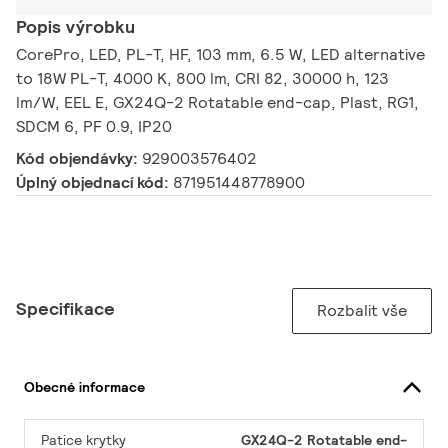
Popis výrobku
CorePro, LED, PL-T, HF, 103 mm, 6.5 W, LED alternative
to 18W PL-T, 4000 K, 800 lm, CRI 82, 30000 h, 123
lm/W, EEL E, GX24Q-2 Rotatable end-cap, Plast, RG1,
SDCM 6, PF 0.9, IP20
Kód objendávky:
929003576402
Úplný objednací kód:
871951448778900
Specifikace
Rozbalit vše
Obecné informace
Patice krytky
GX24Q-2 Rotatable end-