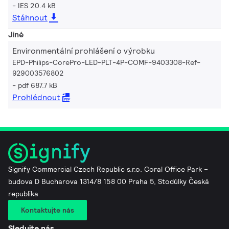
IES 20.4 kB
Stáhnout
Jiné
Environmentální prohlášení o výrobku
EPD-Philips-CorePro-LED-PLT-4P-COMF-9403308-Ref-
929003576802
pdf 687.7 kB
Prohlédnout
Signify Commercial Czech Republic s.r.o. Coral Office Park –
budova D Bucharova 1314/8 158 00 Praha 5, Stodůlky Česká
republika
Kontaktujte nás
Sledujte nás