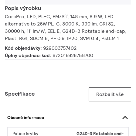
Popis výrobku
CorePro, LED, PL-C, EM/Síť, 148 mm, 8.9 W, LED
alternative to 26W PL-C, 3000 K, 990 lm, CRI 82,
30000 h, 111 lm/W, EEL E, G24D-3 Rotatable end-cap,
Plast, RG1, SDCM 6, PF 0.9, IP20, SVM 0.4, PstLM 1
Kód objendávky:
929003757402
Úplný objednací kód:
872016928758700
Specifikace
Rozbalit vše
Obecné informace
Patice krytky
G24D-3 Rotatable end-