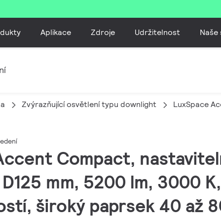
dukty
Aplikace
Zdroje
Udržitelnost
Naše 
ní
la
Zvýrazňující osvětlení typu downlight
LuxSpace Ac
edení
Accent Compact, nastavitel
 D125 mm, 5200 lm, 3000 K,
stí, široký paprsek 40 až 