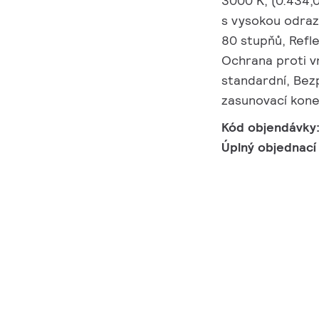
3000 K, (0.434,
s vysokou odraz
80 stupňů, Refl
Ochrana proti vn
standardní, Bezp
zasunovací kon
Kód objendávky
Úplný objednací