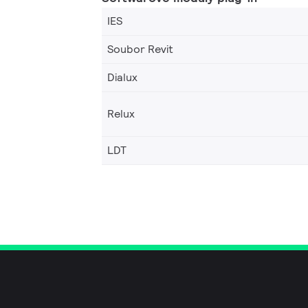
IES
Soubor Revit
Dialux
Relux
LDT