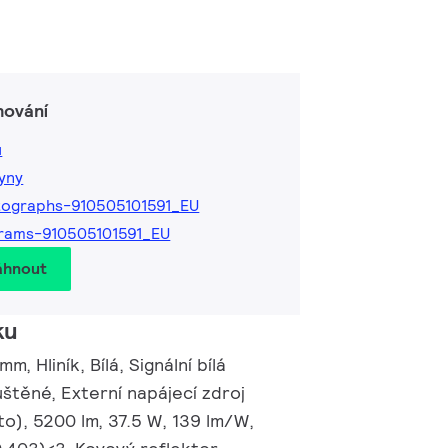
hování
ů
kyny
ographs-910505101591_EU
rams-910505101591_EU
áhnout
ku
, Hliník, Bílá, Signální bílá
štěné, Externí napájecí zdroj
o), 5200 lm, 37.5 W, 139 lm/W,