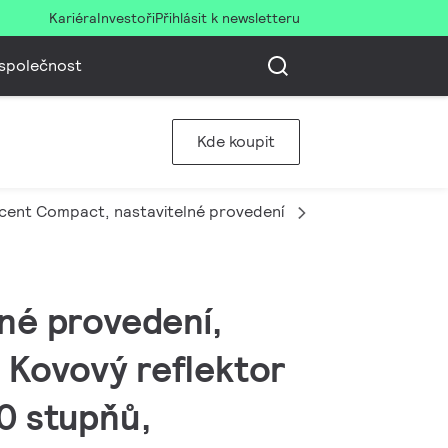
Kariéra
Investoři
Přihlásit k newsletteru
společnost
Kde koupit
cent Compact, nastavitelné provedení
RS771B 49S/830
né provedení,
 Kovový reflektor
80 stupňů,