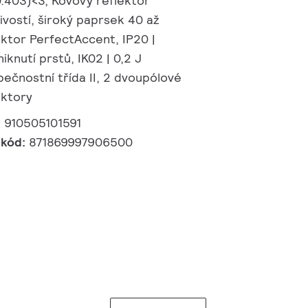
0.403)<3, Kovový reflektor
ivostí, široký paprsek 40 až
ektor PerfectAccent, IP20 |
iknutí prstů, IK02 | 0,2 J
ečnostní třída II, 2 dvoupólové
ektory
:
910505101591
 kód:
871869997906500