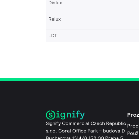
Dialux
Relux
LDT
Pro
Signify Commercial Czech Republic
Prod
s.r.o. Coral Office Park – budova D
Použi
Bucharova 1314/8 158 00 Praha 5,