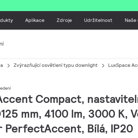
dukty
Aplikace
Zdroje
Udržitelnost
Naše 
ní
la
Zvýrazňující osvětlení typu downlight
LuxSpace Ac
edení
Accent Compact, nastavitel
125 mm, 4100 lm, 3000 K, Ve
 PerfectAccent, Bílá, IP20