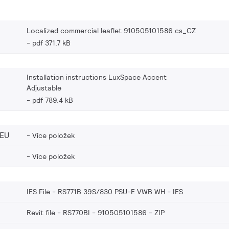
Localized commercial leaflet 910505101586 cs_CZ
pdf 371.7 kB
Installation instructions LuxSpace Accent
Adjustable
pdf 789.4 kB
_EU
Více položek
Více položek
IES File - RS771B 39S/830 PSU-E VWB WH
IES
Revit file - RS770BI - 910505101586
ZIP