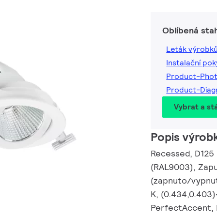
Oblíbená sta
Leták výrobk
Instalační po
Product-Pho
Product-Dia
Vybrat a st
Popis výrob
Recessed, D125 mm
(RAL9003), Zapu
(zapnuto/vypnut
K, (0.434,0.403)
PerfectAccent, I