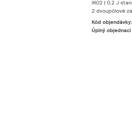
IK02 | 0,2 J sta
2 dvoupólové z
Kód objendávky
Úplný objednací