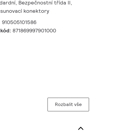
ndardní, Bezpečnostní třída II,
asunovací konektory
:
910505101586
 kód:
871869997901000
Rozbalit vše