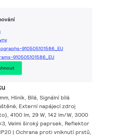
hování
ů
kyny
tographs-910505101586_EU
grams-910505101586_EU
áhnout
ku
, Hliník, Bílá, Signální bílá
štěné, Externí napájecí zdroj
o), 4100 lm, 29 W, 142 lm/W, 3000
<3, Velmi široký paprsek, Reflektor
P20 | Ochrana proti vniknutí prstů,