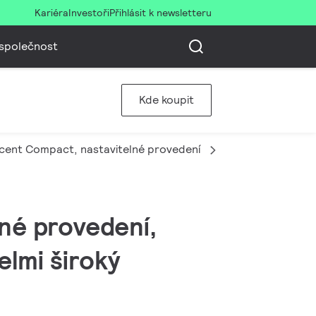
Kariéra
Investoři
Přihlásit k newsletteru
společnost
Kde koupit
cent Compact, nastavitelné provedení
RS771B 39S/830
né provedení,
lmi široký