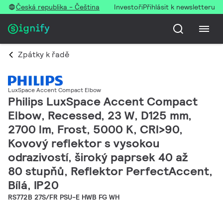
Česká republika - Čeština
Investoři
Přihlásit k newsletteru
Zpátky k řadě
LuxSpace Accent Compact Elbow
Philips LuxSpace Accent Compact
Elbow, Recessed, 23 W, D125 mm,
2700 lm, Frost, 5000 K, CRI>90,
Kovový reflektor s vysokou
odrazivostí, široký paprsek 40 až
80 stupňů, Reflektor PerfectAccent,
Bílá, IP20
RS772B 27S/FR PSU-E HWB FG WH