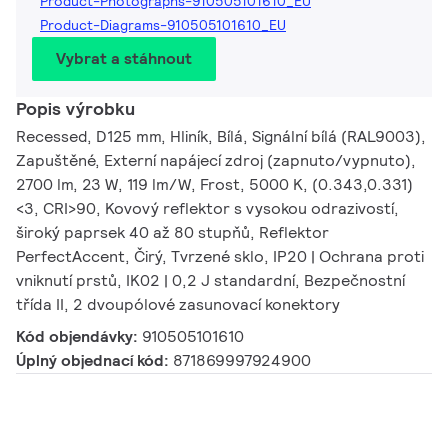
Product-Photographs-910505101610_EU
Product-Diagrams-910505101610_EU
Vybrat a stáhnout
Popis výrobku
Recessed, D125 mm, Hliník, Bílá, Signální bílá (RAL9003),
Zapuštěné, Externí napájecí zdroj (zapnuto/vypnuto),
2700 lm, 23 W, 119 lm/W, Frost, 5000 K, (0.343,0.331)
<3, CRI>90, Kovový reflektor s vysokou odrazivostí,
široký paprsek 40 až 80 stupňů, Reflektor
PerfectAccent, Čirý, Tvrzené sklo, IP20 | Ochrana proti
vniknutí prstů, IK02 | 0,2 J standardní, Bezpečnostní
třída II, 2 dvoupólové zasunovací konektory
Kód objendávky:
910505101610
Úplný objednací kód:
871869997924900